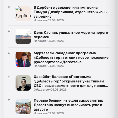
В Дербенте увековечили имя воина
01
Тимура Джабраилова, отдавшего жизнь
за родину
Новости
•
05.08.2026
02
День Каспия: уникальное море на пороге
перемен
Новости
•
05.08.2026
Муртазали Рабаданов: программа
03
«Доблесть гор» готовит новое поколение
руководителей Дагестана
Новости
•
04.08.2026
Хасайбат Валиева: «Программа
04
"Доблесть гор" открывает участникам
СВО новые возможности для служения
Общество
•
04.08.2026
Дагестану»
Первые больничные для самозанятых
05
Дагестана начнут выплачивать уже в
августе
Новости
•
03.08.2026