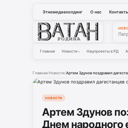
Этномедиахолдинг
О нас
Контакт
НОВ
Ватан
Патр
Главная
Новости
Нацпроекты в РД
А
▾
Главная
/
Новости
/
Артем Здунов поздравил дагеста
НОВОСТИ
Артем Здунов по
Днем народного 