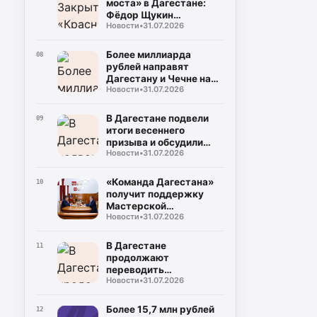
моста» в Дагестане:
Фёдор Щукин
Новости
•
31.07.2026
потребовал ускорить
восстановление
Более миллиарда
08
рублей направят
Дагестану и Чечне на
Новости
•
31.07.2026
помощь пострадавшим
от наводнения
В Дагестане подвели
09
итоги весеннего
призыва и обсудили
Новости
•
31.07.2026
набор на контрактную
службу
«Команда Дагестана»
10
получит поддержку
Мастерской
Новости
•
31.07.2026
управления «Сенеж»
В Дагестане
11
продолжают
переводить
Новости
•
31.07.2026
газопроводы под землю
для повышения
безопасности
Более 15,7 млн рублей
12