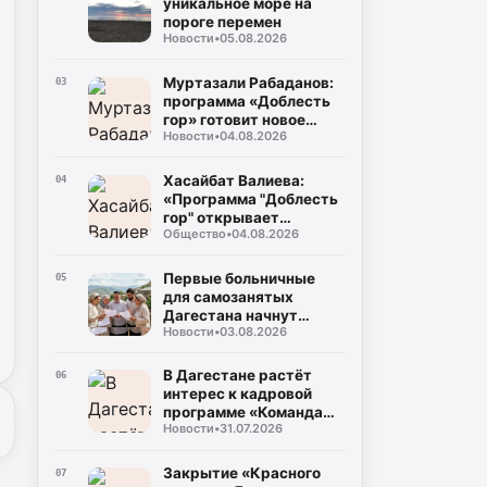
уникальное море на
пороге перемен
Новости
•
05.08.2026
Муртазали Рабаданов:
03
программа «Доблесть
гор» готовит новое
Новости
•
04.08.2026
поколение
руководителей
Дагестана
Хасайбат Валиева:
04
«Программа "Доблесть
гор" открывает
Общество
•
04.08.2026
участникам СВО новые
возможности для
служения Дагестану»
Первые больничные
05
для самозанятых
Дагестана начнут
Новости
•
03.08.2026
выплачивать уже в
августе
В Дагестане растёт
06
интерес к кадровой
программе «Команда
Новости
•
31.07.2026
Дагестана»
Закрытие «Красного
07