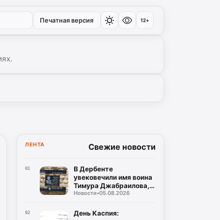
Печатная версия
12+
иях.
ЛЕНТА
Свежие новости
В Дербенте
01
увековечили имя воина
Тимура Джабраилова,
Новости
•
05.08.2026
отдавшего жизнь за
родину
День Каспия:
02