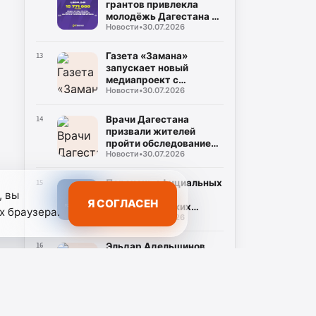
грантов привлекла
молодёжь Дагестана в
Новости
•
30.07.2026
2026 году
Газета «Замана»
13
запускает новый
медиапроект с
Новости
•
30.07.2026
участием известных
учёных и экспертов
Врачи Дагестана
14
призвали жителей
пройти обследование
Новости
•
30.07.2026
на гепатит С во время
диспансеризации
Перечень официальных
15
, вы
источников
Я СОГЛАСЕН
республиканских
х браузера.
Новости
•
30.07.2026
средств массовой
информации
Эльдар Адельшинов
16
назвал программу
«Доблесть гор»
Новости
•
30.07.2026
важным ресурсом для
развития Дагестана
Нариман
17