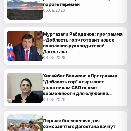
пороге перемен
05.08.2026
Муртазали Рабаданов: программа
«Доблесть гор» готовит новое
поколение руководителей
Дагестана
04.08.2026
Хасайбат Валиева: «Программа
"Доблесть гор" открывает
участникам СВО новые
возможности для служения
Дагестану»
04.08.2026
Первые больничные для
самозанятых Дагестана начнут