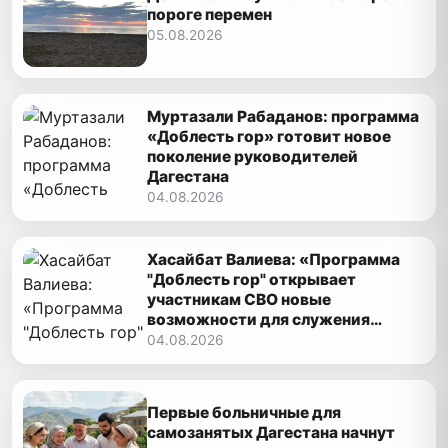
пороге перемен
05.08.2026
Муртазали Рабаданов: программа
«Доблесть гор» готовит новое
поколение руководителей
Дагестана
04.08.2026
Хасайбат Валиева: «Программа
"Доблесть гор" открывает
участникам СВО новые
возможности для служения
Дагестану»
04.08.2026
Первые больничные для
самозанятых Дагестана начнут