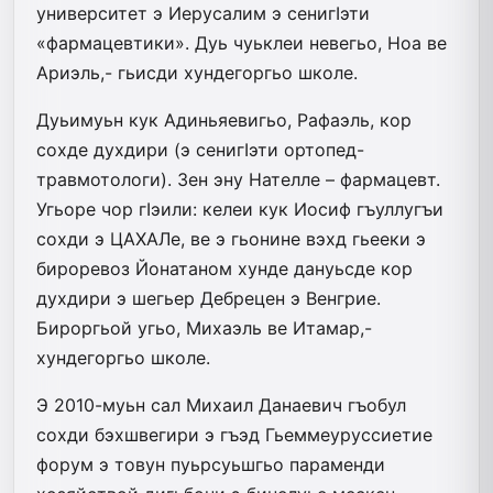
университет э Иерусалим э сенигIэти
«фармацевтики». Дуь чуьклеи невегьо, Ноа ве
Ариэль,- гьисди хундегоргьо школе.
Дуьимуьн кук Адиньяевигьо, Рафаэль, кор
сохде духдири (э сенигIэти ортопед-
травмотологи). Зен эну Нателле – фармацевт.
Угьоре чор гIэили: келеи кук Иосиф гъуллугъи
сохди э ЦАХАЛе, ве э гьонине вэхд гьееки э
бироревоз Йонатаном хунде дануьсде кор
духдири э шегьер Дебрецен э Венгрие.
Бироргьой угьо, Михаэль ве Итамар,-
хундегоргьо школе.
Э 2010-муьн сал Михаил Данаевич гъобул
сохди бэхшвегири э гъэд Гьеммеуруссиетие
форум э товун пуьрсуьшгьо параменди