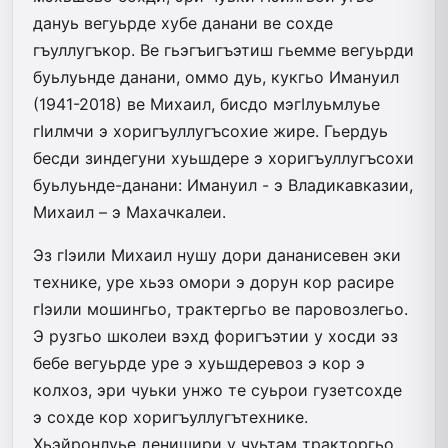
дануь вегуьрде хубе данани ве сохде
гъуллугъкор. Ве гьэгъигъэтиш гьемме вегуьрди
буьлуьнде данани, оммо дуь, кукгьо Имануил
(1941-2018) ве Михаил, бисдо мэгIлуьмлуье
гIилмчи э хоригъуллугъсохие жире. Гьердуь
бесди зиндегуни хуьшдере э хоригъуллугъсохи
буьлуьнде-данани: Имануил - э Владикавказии,
Михаил – э Махачкалеи.
Эз гIэили Михаил нушу дори дананисевен эки
технике, уре хьэз омори э дорун кор расире
гIэили мошингьо, трактергьо ве паровозлегьо.
Э рузгьо школеи вэхд форигъэтии у хосди эз
бебе вегуьрде уре э хуьшдеревоз э кор э
колхоз, эри чуьки унжо те суьрои гузетсохде
э сохде кор хоригъуллугътехнике.
Хьэйронлуье денишири у чуьтам тракторгьо