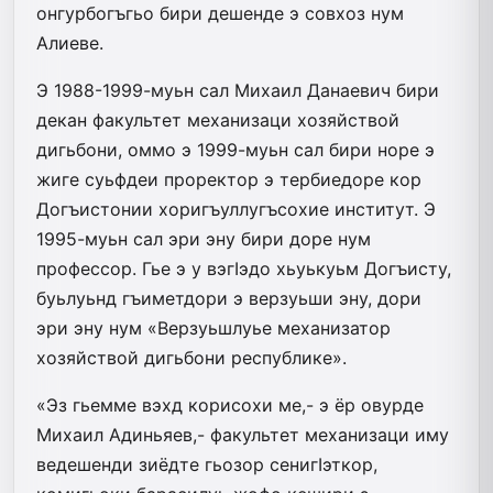
онгурбогъгьо бири дешенде э совхоз нум
Алиеве.
Э 1988-1999-муьн сал Михаил Данаевич бири
декан факультет механизаци хозяйствой
дигьбони, оммо э 1999-муьн сал бири норе э
жиге суьфдеи проректор э тербиедоре кор
Догъистонии хоригъуллугъсохие институт. Э
1995-муьн сал эри эну бири доре нум
профессор. Гье э у вэгIэдо хьуькуьм Догъисту,
буьлуьнд гъиметдори э верзуьши эну, дори
эри эну нум «Верзуьшлуье механизатор
хозяйствой дигьбони республике».
«Эз гьемме вэхд корисохи ме,- э ёр овурде
Михаил Адиньяев,- факультет механизаци иму
ведешенди зиёдте гьозор сенигIэткор,