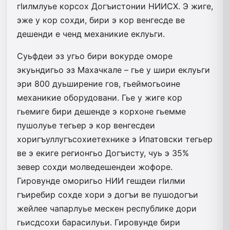
гIилмлуье корсох Догъистонии НИИСХ. Э жиге,
эже у кор сохди, бири э кор венгесде ве
дешенди е ченд механикие еклуьги.
Суьфдеи эз угьо бири вокурде оморе
экуьндигьо эз Махачкале – гье у шири еклуьги
эри 800 дуьширение гов, гьеймогьоине
механикие оборудовани. Гье у жиге кор
гьемиге бири дешенде э корхоне гьемме
пушолуье тегьер э кор венгесдеи
хоригъуллугъсохиетехнике э Ипатовски тегьер
ве э екиге регионгьо Догъисту, чуь э 35%
зевер сохди молведешендеи жофоре.
Гировунде оморигьо НИИ гешдеи гIилми
гъиребир сохде хори э догъи ве пушодогъи
жейлее чапарлуье мескен республике дори
гьисдсохи барасилуьи. Гировунде бири