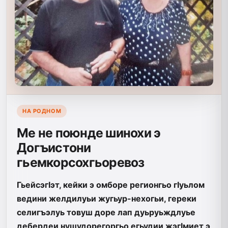
НА РОДНОМ
Ме не поюнде шинохи э
Догъистони
гьемкорсохгьоревоз
ГьейсэгIэт, кейки э омборе регионгьо гIуьлом
ведини желдилуьи жугьур-нехогьи, гереки
селигъэлуь товуш доре лап дуьруьждлуье
дебердеи нушудорегоргьо егьудии жэгIмиет э