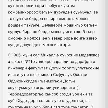
кутон зерени хори енебуге чуьтам
комбайнкорсох бегьем дурундеи суьмбуьл, ве
тэхьул гье бирден вечире оморе э мескен
дошдеи тэхуьле, шелеверие мошингьо бегьем
пурлуь бире ве берде мэхьсуьл э ток. Э гьер
омореи э колхоз, эн у зевер бире войге эзвер
хунде дануьсде э механизатори.
Э 1965-муьн сал Михаил э суьрхине медалевоз
э школе №11 хундеире варасди ве дарафди э
инженери факультет Догъи хоригъуллугъсохие
институт э шогьнишон Софунлуь Осетии
Орджоникидзе (гьеймогьой Догъи
хьуькуьмлуье аграрии университет).
Тербиедорегоргьо хьисоб сохди уре еки эз
хубе Худо доре хосиетлуье студентгьо, эз
суьфтеине курс у бири лап хубе хундегор. Э