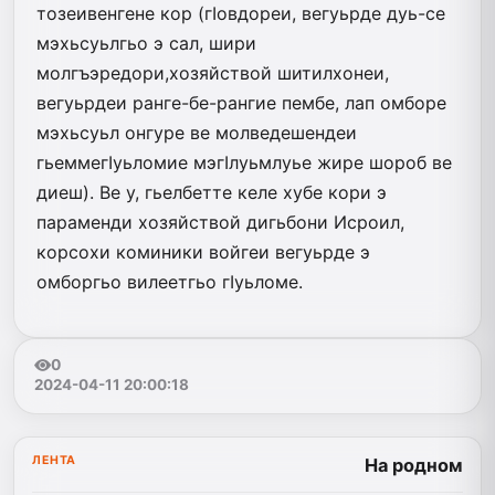
тозеивенгене кор (гIовдореи, вегуьрде дуь-се
мэхьсуьлгьо э сал, шири
молгъэредори,хозяйствой шитилхонеи,
вегуьрдеи ранге-бе-рангие пембе, лап омборе
мэхьсуьл онгуре ве молведешендеи
гьеммегIуьломие мэгIлуьмлуье жире шороб ве
диеш). Ве у, гьелбетте келе хубе кори э
параменди хозяйствой дигьбони Исроил,
корсохи коминики войгеи вегуьрде э
омборгьо вилеетгьо гIуьломе.
0
2024-04-11 20:00:18
ЛЕНТА
На родном