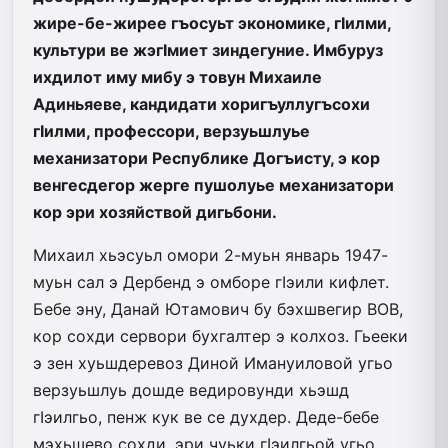
жире-бе-жирее гъосуьт экономике, гIилми,
культури ве жэгIмиет зиндегуние. Имбуруз
ихдилот иму мибу э товун Михаиле
Адиньяеве, кандидати хоригъуллугъсохи
гIилми, профессори, верзуьшлуье
механизатори Республике Догъисту, э кор
венгесдегор жерге пушолуье механизатори
кор эри хозяйствой дигьбони.
Михаил хьэсуьл омори 2-муьн январь 1947-
муьн сал э Дербенд э омборе гIэили кифлет.
Бебе эну, Данай Ютамович бу бэхшвегир ВОВ,
кор сохди сервори бухгалтер э колхоз. Гьееки
э зен хуьшдеревоз Диной Имануиловой угьо
верзуьшлуь дошде ведировунди хьэшд
гIэилгьо, пенж кук ве се духдер. Деде-бебе
мэхьшево сохди, эри чуьки гIэилгьой угьо