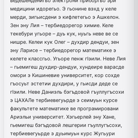
ведешенденигьо электрони приборгьо эри
медицини идорегьо. Э гьонине вэхд у келе
мерди, зигьисдени э кифлетегьо э Ашкелон.
Зен эну Лия – тербиедорегор химие. Келе
текебури угьоре – дуь кук, нуьгь неве ве се
нишре. Келеи кук Олег – духдир дендуи, зен
эну Ларисе – тербиедорегор математике э
келете классгьо. Угьоре пенж гIэили. Неве Лия
– гьемигеш духдир-дендуи, хундеире варасде
омори э Кишиневие университет, кор сохде
гъосуьт эстетии духдири, у гьисди деде се
гIэили. Неве Даниэль бэгъдовой гъуллугъсохи
э ЦАХАЛе тербиевегуьрде э сеимуьн курсе
факультете математике ве програмировани
Ариэльи университет. Хэгьерлей эну Хане,
гьемигеш бэгъдовой лешгерии гъуллугъсохи,
тербиевегуьрде э дуьимуьн курс Жугьури