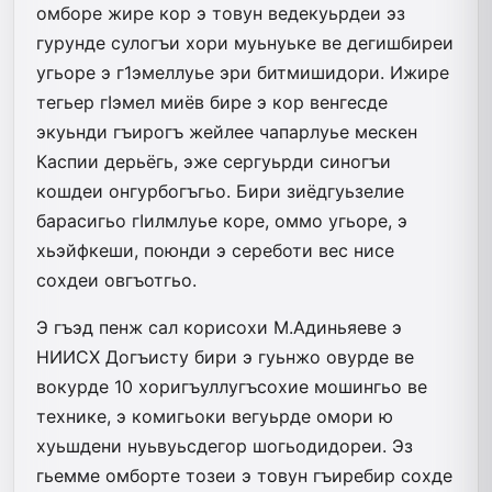
омборе жире кор э товун ведекуьрдеи эз
гурунде сулогъи хори муьнуьке ве дегишбиреи
угьоре э г1эмеллуье эри битмишидори. Ижире
тегьер гIэмел миёв бире э кор венгесде
экуьнди гъирогъ жейлее чапарлуье мескен
Каспии дерьёгь, эже сергуьрди синогъи
кошдеи онгурбогъгьо. Бири зиёдгуьзелие
барасигьо гIилмлуье коре, оммо угьоре, э
хьэйфкеши, поюнди э сереботи вес нисе
сохдеи овгъотгьо.
Э гъэд пенж сал корисохи М.Адиньяеве э
НИИСХ Догъисту бири э гуьнжо овурде ве
вокурде 10 хоригъуллугъсохие мошингьо ве
технике, э комигьоки вегуьрде омори ю
хуьшдени нуьвуьсдегор шогьодидореи. Эз
гьемме омборте тозеи э товун гъиребир сохде