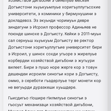
хозяйствой дигьбони э бинелуье мескен
Догъистони хьуькуьмлуье хоригъуллугъсохие
университети, э коминики у бирмунушини э
докладевоз. Эз экуьнди чоримуьн девре
зиндегуни э Исроил профессор Адиньяев не
поюнде шинохе э Догъисту. Кейки э 2011-муьн
сал сернуьш хьуькуьм Догъисту ве ректор
Догъистони хоригъуллугъие университет бири
э Исроил, у шинох сохди угьоре э жирелуье
корбердеи хозяйствой дигьбони э жугьури
вилеет. Бири э пушо норе жерге кор э товун
дешендеи исроили синогъи кори э Догъисту,
оммо, э сереботи гъэдерлуье терг монети кор
не вегуьрди дуразкеши хуьшдере.
Гьисдигьо гIошире гIилмлуье синогъи э
гъосуьт механизаци хозяйствой дигьбони,