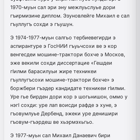
1970-муьн сал эри эну межлуьслуье дори
гъирмизине диплом. Эзуновлейге Михаил е сал
гъуллугъ сохди э гъушун.
Э 1974-1977-муьн салгьо тербиевегирди э
аспирантуре э ГосНИИ гъуьчсохи ве э кор
венгесдеи мошине-трактори бохче э Москов,
эже векили сохди диссертацие «Гешдеи
гIилми барасилуьи жире техникеи
гъуллугъсохи мошине-трактори бохче» э
боржбери гъэдер кандидате техникеи гIилми.
Уре гье бирден дори кор э шогьнишон, оммо у
нэгI сохди: уре лап воисди рафде э хуне, э
гъовумлуье Дербенд, эжеки уре денишири
гъовум-гъэрдеш ве хьэрмэхьгьо.
Э 1977-муьн сал Михаил Данаевич бири