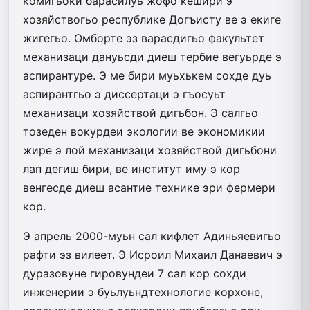
комигьоки барасилуь жофо кешири э
хозяйствогьо республике Догъисту ве э екиге
жигегьо. Омборте эз варасдигьо факультет
механизаци дануьсди диеш тербие вегуьрде э
аспирантуре. Э ме бири муьхькем сохде дуь
аспирантгьо э диссертаци э гъосуьт
механизаци хозяйствой дигьбон. Э салгьо
тозеден вокурдеи экологии ве экономикии
жире э лой механизаци хозяйствой дигьбони
лап дегиш бири, ве институт иму э кор
венгесде диеш асантие технике эри фермери
кор.
Э апрель 2000-муьн сал кифлет Адиньяевигьо
рафти эз вилеет. Э Исроил Михаил Данаевич э
дуразовуне гировундеи 7 сал кор сохди
инженерии э буьлуьндтехнологие корхоне,