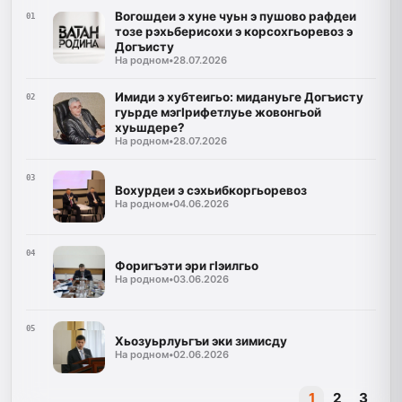
Вогошдеи э хуне чуьн э пушово рафдеи
01
тозе рэхьберисохи э корсохгьоревоз э
Догъисту
На родном
•
28.07.2026
Имиди э хубтеигьо: мидануьге Догъисту
02
гуьрде мэгIрифетлуье жовонгьой
хуьшдере?
На родном
•
28.07.2026
03
Вохурдеи э сэхьибкоргьоревоз
На родном
•
04.06.2026
04
Форигъэти эри гIэилгьо
На родном
•
03.06.2026
05
Хьозуьрлуьгъи эки зимисду
На родном
•
02.06.2026
1
2
3