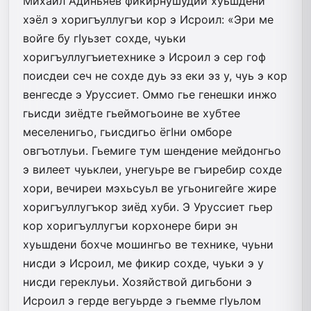
Михаил Адиньяев фикирнушудии хуьшдени
хэёл э хоригъуллугъи кор э Исроил: «Эри ме
войге бу гIуьзет сохде, чуьки
хоригъуллугъиетехнике э Исроил э сер гоф
поисдеи сеч не сохде дуь эз еки эз у, чуь э кор
венгесде э Уруссиет. Оммо гье генешки инжо
гьисди зиёдте гьеймогьоине ве хубтее
меселенигьо, гьисдигьо ёгIни омборе
овгъотлуьи. Гьемиге тум шендение мейдонгьо
э вилеет чуьклеи, унегуьре ве гъиребир сохде
хори, вечиреи мэхьсуьл ве угьонигейге жире
хоригъуллугъкор зиёд хуби. Э Уруссиет гьер
кор хоригъуллугъи корхонере бири эн
хуьшдени бохче мошингьо ве технике, чуьни
нисди э Исроил, ме фикир сохде, чуьки э у
нисди гереклуьи. Хозяйствой дигьбони э
Исроил э герде вегуьрде э гьемме гIуьлом