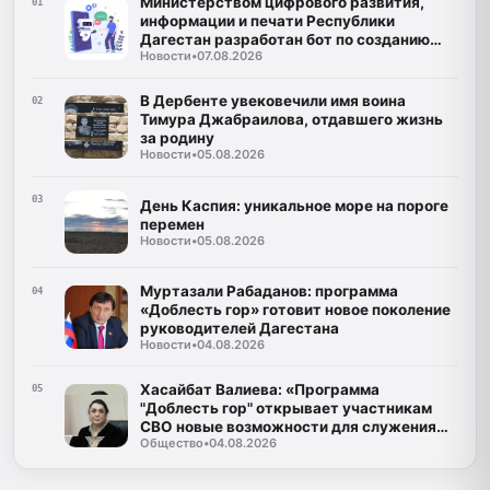
Министерством цифрового развития,
01
информации и печати Республики
Дагестан разработан бот по созданию
Новости
•
07.08.2026
корпусов национальных языков народов
Республики Дагестан
В Дербенте увековечили имя воина
02
Тимура Джабраилова, отдавшего жизнь
за родину
Новости
•
05.08.2026
03
День Каспия: уникальное море на пороге
перемен
Новости
•
05.08.2026
Муртазали Рабаданов: программа
04
«Доблесть гор» готовит новое поколение
руководителей Дагестана
Новости
•
04.08.2026
Хасайбат Валиева: «Программа
05
"Доблесть гор" открывает участникам
СВО новые возможности для служения
Общество
•
04.08.2026
Дагестану»