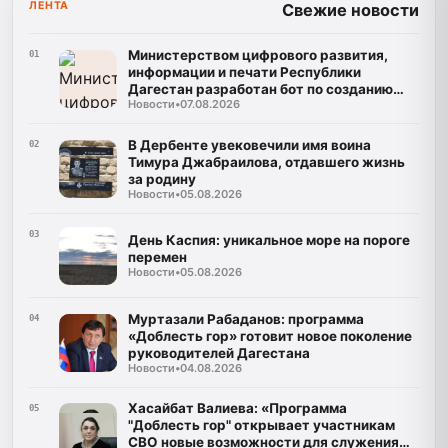
ЛЕНТА
Свежие новости
Министерством цифрового развития,
01
информации и печати Республики
Дагестан разработан бот по созданию
Новости
•
07.08.2026
корпусов национальных языков народов
Республики Дагестан
В Дербенте увековечили имя воина
02
Тимура Джабраилова, отдавшего жизнь
за родину
Новости
•
05.08.2026
03
День Каспия: уникальное море на пороге
перемен
Новости
•
05.08.2026
Муртазали Рабаданов: программа
04
«Доблесть гор» готовит новое поколение
руководителей Дагестана
Новости
•
04.08.2026
Хасайбат Валиева: «Программа
05
"Доблесть гор" открывает участникам
СВО новые возможности для служения