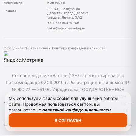
НАВИГАЦИЯ
КОНТАКТЫ
368601, Республика
Главная
Дагестан, город Дербент,
улица В. Ленина, 37/2
+7 (964) 004-41-86
vatan@etnomediadag.ru
О холдинге
Обратная связь
Политика конфиденциальности
Сетевое издание «Ватан» (12+) зарегистрировано в
Роскомнадзоре 07.03.2019 г. Регистрационный номер ЭЛ
№ ФС 77 — 75146. Учредитель: ГОСУДАРСТВЕННОЕ
БЮДЖЕТНОЕ УЧРЕЖДЕНИЕ РЕСПУБЛИКИ ДАГЕСТАН
Мы используем файлы cookie для улучшения работы
"ЭТНОМЕДИАХОЛДИНГ "ДАГЕСТАН". Главный редактор —
сайта. Продолжая пользоваться сайтом, вы
соглашаетесь с
политикой конфиденциальности
.
Аврумов Моисей Давидович, Телефон: +7964 004 41 86
vatan@etnomediadag.ru При использовании материалов
Я СОГЛАСЕН
сайта активная гиперссылка на gazetavatan.ru обязательна.