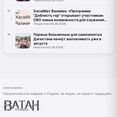
Новости
•
04.08.2026
Хасайбат Валиева: «Программа
04
"Доблесть гор" открывает участникам
СВО новые возможности для служения
Общество
•
04.08.2026
Дагестану»
Первые больничные для самозанятых
05
Дагестана начнут выплачивать уже в
августе
Новости
•
03.08.2026
ГАЗЕТА ВАТАН
Патриотическое издание о Родине, ее людях, истории и традициях.