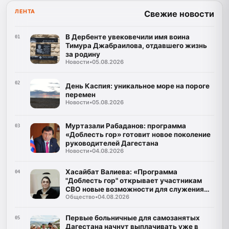
ЛЕНТА
Свежие новости
В Дербенте увековечили имя воина
01
Тимура Джабраилова, отдавшего жизнь
за родину
Новости
•
05.08.2026
02
День Каспия: уникальное море на пороге
перемен
Новости
•
05.08.2026
Муртазали Рабаданов: программа
03
«Доблесть гор» готовит новое поколение
руководителей Дагестана
Новости
•
04.08.2026
Хасайбат Валиева: «Программа
04
"Доблесть гор" открывает участникам
СВО новые возможности для служения
Общество
•
04.08.2026
Дагестану»
Первые больничные для самозанятых
05
Дагестана начнут выплачивать уже в