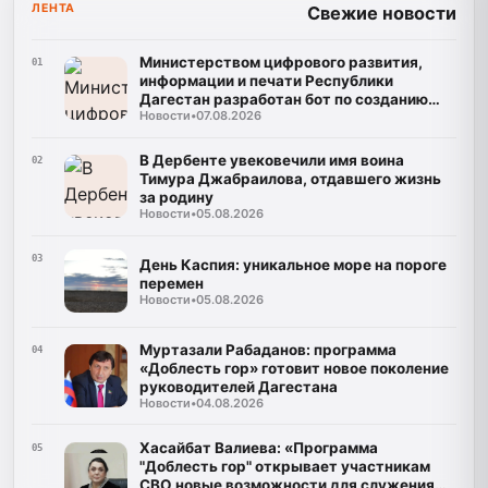
ЛЕНТА
Свежие новости
Министерством цифрового развития,
01
информации и печати Республики
Дагестан разработан бот по созданию
Новости
•
07.08.2026
корпусов национальных языков народов
Республики Дагестан
В Дербенте увековечили имя воина
02
Тимура Джабраилова, отдавшего жизнь
за родину
Новости
•
05.08.2026
03
День Каспия: уникальное море на пороге
перемен
Новости
•
05.08.2026
Муртазали Рабаданов: программа
04
«Доблесть гор» готовит новое поколение
руководителей Дагестана
Новости
•
04.08.2026
Хасайбат Валиева: «Программа
05
"Доблесть гор" открывает участникам
СВО новые возможности для служения