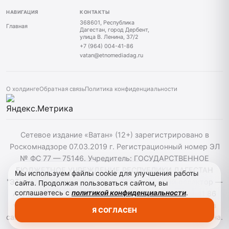
НАВИГАЦИЯ
КОНТАКТЫ
368601, Республика
Главная
Дагестан, город Дербент,
улица В. Ленина, 37/2
+7 (964) 004-41-86
vatan@etnomediadag.ru
О холдинге
Обратная связь
Политика конфиденциальности
Сетевое издание «Ватан» (12+) зарегистрировано в
Роскомнадзоре 07.03.2019 г. Регистрационный номер ЭЛ
№ ФС 77 — 75146. Учредитель: ГОСУДАРСТВЕННОЕ
БЮДЖЕТНОЕ УЧРЕЖДЕНИЕ РЕСПУБЛИКИ ДАГЕСТАН
Мы используем файлы cookie для улучшения работы
"ЭТНОМЕДИАХОЛДИНГ "ДАГЕСТАН". Главный редактор —
сайта. Продолжая пользоваться сайтом, вы
соглашаетесь с
политикой конфиденциальности
.
Аврумов Моисей Давидович, Телефон: +7964 004 41 86
vatan@etnomediadag.ru При использовании материалов
Я СОГЛАСЕН
сайта активная гиперссылка на gazetavatan.ru обязательна.