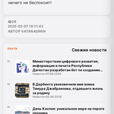
ничего не беспокоит!
28
2025-02-07 19:11:43
АВТОР VATANADMIN
ЛЕНТА
Свежие новости
Министерством цифрового развития,
01
информации и печати Республики
Дагестан разработан бот по созданию
Новости
•
07.08.2026
корпусов национальных языков народов
Республики Дагестан
В Дербенте увековечили имя воина
02
Тимура Джабраилова, отдавшего жизнь
за родину
Новости
•
05.08.2026
03
День Каспия: уникальное море на пороге
перемен