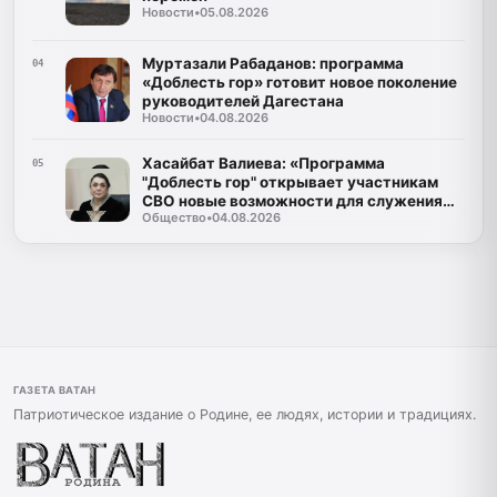
Новости
•
05.08.2026
Муртазали Рабаданов: программа
04
«Доблесть гор» готовит новое поколение
руководителей Дагестана
Новости
•
04.08.2026
Хасайбат Валиева: «Программа
05
"Доблесть гор" открывает участникам
СВО новые возможности для служения
Общество
•
04.08.2026
Дагестану»
ГАЗЕТА ВАТАН
Патриотическое издание о Родине, ее людях, истории и традициях.