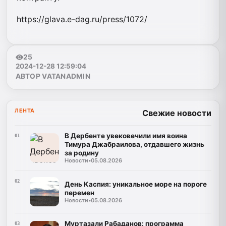
https://glava.e-dag.ru/press/1072/
25
2024-12-28 12:59:04
АВТОР VATANADMIN
ЛЕНТА
Свежие новости
В Дербенте увековечили имя воина
01
Тимура Джабраилова, отдавшего жизнь
за родину
Новости
•
05.08.2026
02
День Каспия: уникальное море на пороге
перемен
Новости
•
05.08.2026
Муртазали Рабаданов: программа
03