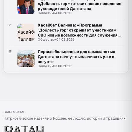
«Доблесть гор» готовит новое поколение
руководителей Дагестана
Новости
•
04.08.2026
Хасайбат Валиева: «Программа
04
"Доблесть гор" открывает участникам
СВО новые возможности для служения
Общество
•
04.08.2026
Дагестану»
Первые больничные для самозанятых
05
Дагестана начнут выплачивать уже в
августе
Новости
•
03.08.2026
ГАЗЕТА ВАТАН
Патриотическое издание о Родине, ее людях, истории и традициях.