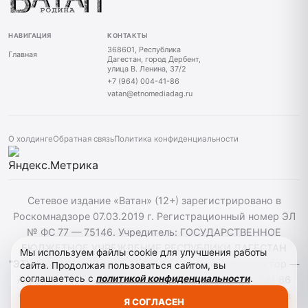
НАВИГАЦИЯ
КОНТАКТЫ
368601, Республика
Главная
Дагестан, город Дербент,
улица В. Ленина, 37/2
+7 (964) 004-41-86
vatan@etnomediadag.ru
О холдинге
Обратная связь
Политика конфиденциальности
Сетевое издание «Ватан» (12+) зарегистрировано в
Роскомнадзоре 07.03.2019 г. Регистрационный номер ЭЛ
№ ФС 77 — 75146. Учредитель: ГОСУДАРСТВЕННОЕ
БЮДЖЕТНОЕ УЧРЕЖДЕНИЕ РЕСПУБЛИКИ ДАГЕСТАН
Мы используем файлы cookie для улучшения работы
"ЭТНОМЕДИАХОЛДИНГ "ДАГЕСТАН". Главный редактор —
сайта. Продолжая пользоваться сайтом, вы
соглашаетесь с
политикой конфиденциальности
.
Аврумов Моисей Давидович, Телефон: +7964 004 41 86
vatan@etnomediadag.ru При использовании материалов
Я СОГЛАСЕН