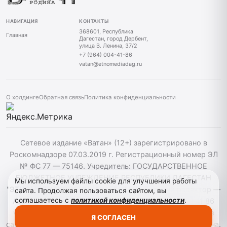
НАВИГАЦИЯ
КОНТАКТЫ
368601, Республика
Главная
Дагестан, город Дербент,
улица В. Ленина, 37/2
+7 (964) 004-41-86
vatan@etnomediadag.ru
О холдинге
Обратная связь
Политика конфиденциальности
Сетевое издание «Ватан» (12+) зарегистрировано в
Роскомнадзоре 07.03.2019 г. Регистрационный номер ЭЛ
№ ФС 77 — 75146. Учредитель: ГОСУДАРСТВЕННОЕ
БЮДЖЕТНОЕ УЧРЕЖДЕНИЕ РЕСПУБЛИКИ ДАГЕСТАН
Мы используем файлы cookie для улучшения работы
"ЭТНОМЕДИАХОЛДИНГ "ДАГЕСТАН". Главный редактор —
сайта. Продолжая пользоваться сайтом, вы
соглашаетесь с
политикой конфиденциальности
.
Аврумов Моисей Давидович, Телефон: +7964 004 41 86
vatan@etnomediadag.ru При использовании материалов
Я СОГЛАСЕН
сайта активная гиперссылка на gazetavatan.ru обязательна.