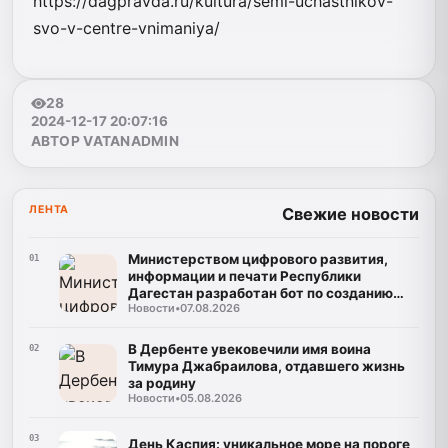
https://dagpravda.ru/kultura/semi-uchastnikov-
svo-v-centre-vnimaniya/
28
2024-12-17 20:07:16
АВТОР VATANADMIN
ЛЕНТА
Свежие новости
Министерством цифрового развития,
01
информации и печати Республики
Дагестан разработан бот по созданию
Новости
•
07.08.2026
корпусов национальных языков народов
Республики Дагестан
В Дербенте увековечили имя воина
02
Тимура Джабраилова, отдавшего жизнь
за родину
Новости
•
05.08.2026
03
День Каспия: уникальное море на пороге