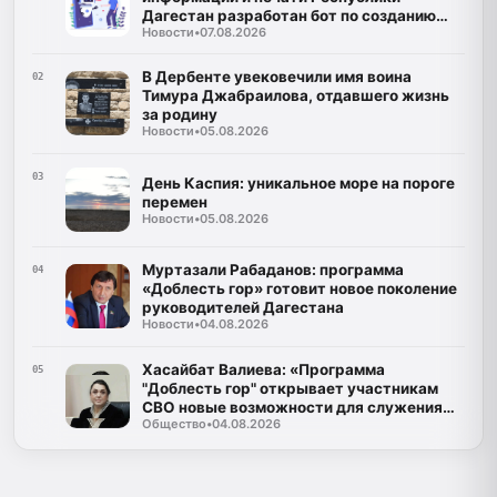
Дагестан разработан бот по созданию
Новости
•
07.08.2026
корпусов национальных языков народов
Республики Дагестан
В Дербенте увековечили имя воина
02
Тимура Джабраилова, отдавшего жизнь
за родину
Новости
•
05.08.2026
03
День Каспия: уникальное море на пороге
перемен
Новости
•
05.08.2026
Муртазали Рабаданов: программа
04
«Доблесть гор» готовит новое поколение
руководителей Дагестана
Новости
•
04.08.2026
Хасайбат Валиева: «Программа
05
"Доблесть гор" открывает участникам
СВО новые возможности для служения
Общество
•
04.08.2026
Дагестану»