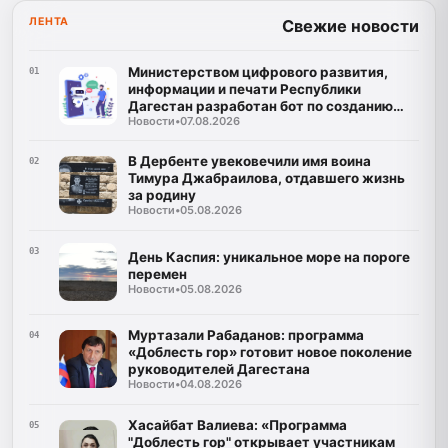
ЛЕНТА
Свежие новости
Министерством цифрового развития,
01
информации и печати Республики
Дагестан разработан бот по созданию
Новости
•
07.08.2026
корпусов национальных языков народов
Республики Дагестан
В Дербенте увековечили имя воина
02
Тимура Джабраилова, отдавшего жизнь
за родину
Новости
•
05.08.2026
03
День Каспия: уникальное море на пороге
перемен
Новости
•
05.08.2026
Муртазали Рабаданов: программа
04
«Доблесть гор» готовит новое поколение
руководителей Дагестана
Новости
•
04.08.2026
Хасайбат Валиева: «Программа
05
"Доблесть гор" открывает участникам