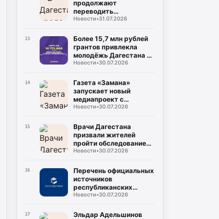
продолжают
переводить
Новости
•
31.07.2026
газопроводы под землю
для повышения
безопасности
Более 15,7 млн рублей
13
грантов привлекла
молодёжь Дагестана в
Новости
•
30.07.2026
2026 году
Газета «Замана»
14
запускает новый
медиапроект с
Новости
•
30.07.2026
участием известных
учёных и экспертов
Врачи Дагестана
15
призвали жителей
пройти обследование
Новости
•
30.07.2026
на гепатит С во время
диспансеризации
Перечень официальных
16
источников
республиканских
Новости
•
30.07.2026
средств массовой
информации
Эльдар Адельшинов
17