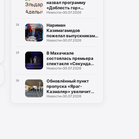
назвал программу
«Доблесть гор»
Новости
•
30.07.2026
важным ресурсом для
развития Дагестана
Нариман
18
Казимагамедов
пожелал выпускникам
Новости
•
30.07.2026
программы «Доблесть
гор» успехов на
государственной
В Махачкале
19
службе
состоялась премьера
спектакля «Секунда
Новости
•
30.07.2026
сомнений»,
посвящённого теме
специальной военной
Обновлённый пункт
20
операции
пропуска «Яраг-
Казмаляр» увеличит
Новости
•
30.07.2026
грузопоток через
границу Дагестана