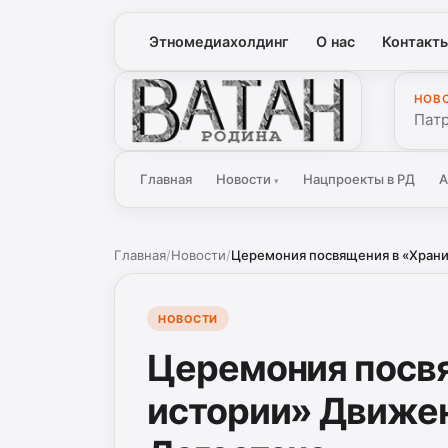
Этномедиахолдинг
О нас
Контакт
НОВ
Ватан
Патр
Главная
Новости
Нацпроекты в РД
А
▾
Главная
/
Новости
/
Церемония посвящения в «Храни
НОВОСТИ
Церемония посв
истории» Движе