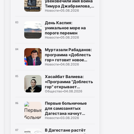
увековечили имя воина
народов Республики
Тимура Джабраилова,
Дагестан
Новости
•
05.08.2026
отдавшего жизнь за
родину
День Каспия:
03
уникальное море на
пороге перемен
Новости
•
05.08.2026
Муртазали Рабаданов:
04
программа «Доблесть
гор» готовит новое
Новости
•
04.08.2026
поколение
руководителей
Дагестана
Хасайбат Валиева:
05
«Программа "Доблесть
гор" открывает
Общество
•
04.08.2026
участникам СВО новые
возможности для
служения Дагестану»
Первые больничные
06
для самозанятых
Дагестана начнут
Новости
•
03.08.2026
выплачивать уже в
августе
В Дагестане растёт
07