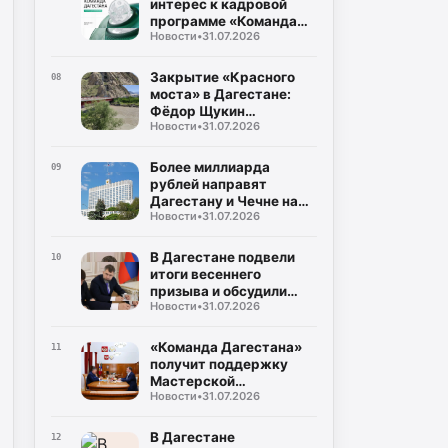
интерес к кадровой
программе «Команда
Новости
•
31.07.2026
Дагестана»
Закрытие «Красного
08
моста» в Дагестане:
Фёдор Щукин
Новости
•
31.07.2026
потребовал ускорить
восстановление
Более миллиарда
09
рублей направят
Дагестану и Чечне на
Новости
•
31.07.2026
помощь пострадавшим
от наводнения
В Дагестане подвели
10
итоги весеннего
призыва и обсудили
Новости
•
31.07.2026
набор на контрактную
службу
«Команда Дагестана»
11
получит поддержку
Мастерской
Новости
•
31.07.2026
управления «Сенеж»
В Дагестане
12