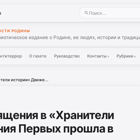
ы
ОСТИ РОДИНЫ
иотическое издание о Родине, ее людях, истории и традиц
нтитеррор
О газете
Руководство
Контакты
Рубрики
▾
▾
тели истории» Движе...
ящения в «Хранители
ния Первых прошла в