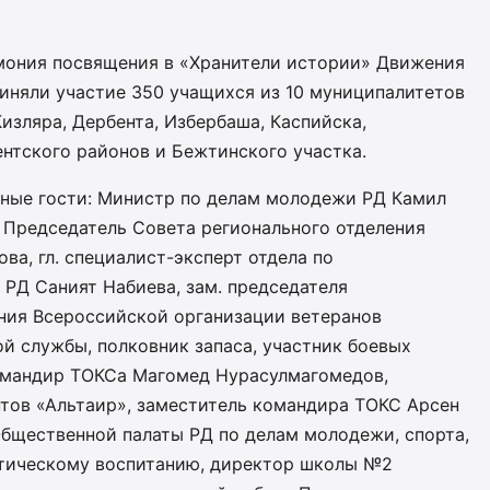
мония посвящения в «Хранители истории» Движения
иняли участие 350 учащихся из 10 муниципалитетов
изляра, Дербента, Избербаша, Каспийска,
ентского районов и Бежтинского участка.
ные гости: Министр по делам молодежи РД Камил
 Председатель Совета регионального отделения
а, гл. специалист-эксперт отдела по
РД Саният Набиева, зам. председателя
ения Всероссийской организации ветеранов
й службы, полковник запаса, участник боевых
омандир ТОКСа Магомед Нурасулмагомедов,
нтов «Альтаир», заместитель командира ТОКС Арсен
Общественной палаты РД по делам молодежи, спорта,
отическому воспитанию, директор школы №2