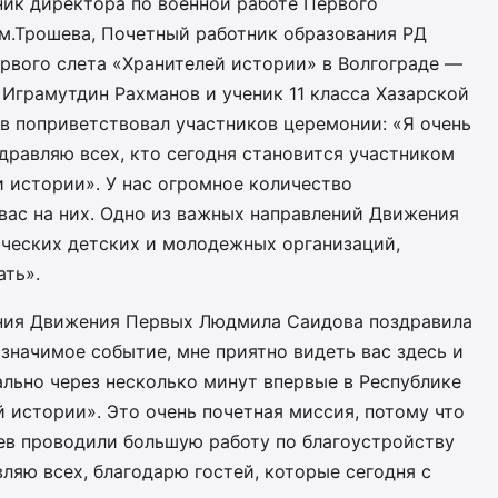
ник директора по военной работе Первого
им.Трошева, Почетный работник образования РД
рвого слета «Хранителей истории» в Волгограде —
Играмутдин Рахманов и ученик 11 класса Хазарской
 поприветствовал участников церемонии: «Я очень
здравляю всех, кто сегодня становится участником
 истории». У нас огромное количество
вас на них. Одно из важных направлений Движения
ических детских и молодежных организаций,
ать».
ения Движения Первых Людмила Саидова поздравила
 значимое событие, мне приятно видеть вас здесь и
ально через несколько минут впервые в Республике
й истории». Это очень почетная миссия, потому что
ев проводили большую работу по благоустройству
ляю всех, благодарю гостей, которые сегодня с