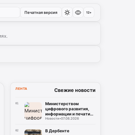
Печатная версия
12+
иях.
ЛЕНТА
Свежие новости
Министерством
01
цифрового развития,
информации и печати
Новости
•
07.08.2026
Республики Дагестан
разработан бот по
созданию корпусов
В Дербенте
02
национальных языков