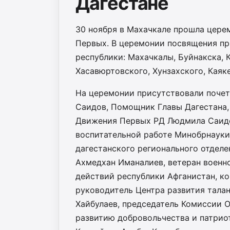
Дагестане
30 ноября в Махачкале прошла цере
Первых. В церемонии посвящения пр
республики: Махачкалы, Буйнакска, К
Хасавюртовского, Хунзахского, Каяк
На церемонии присутствовали почет
Саидов, Помощник Главы Дагестана,
Движения Первых РД Людмила Саидов
воспитательной работе Минобрнауки 
дагестанского регионального отдел
Ахмедхан Иманалиев, ветеран военно
действий республики Афганистан, к
руководитель Центра развития тала
Хайбулаев, председатель Комиссии 
развитию добровольчества и патри