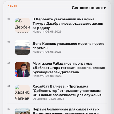
ЛЕНТА
Свежие новости
В Дербенте увековечили имя воина
01
Тимура Джабраилова, отдавшего жизнь
за родину
Новости
•
05.08.2026
02
День Каспия: уникальное море на пороге
перемен
Новости
•
05.08.2026
Муртазали Рабаданов: программа
03
«Доблесть гор» готовит новое поколение
руководителей Дагестана
Новости
•
04.08.2026
Хасайбат Валиева: «Программа
04
"Доблесть гор" открывает участникам
СВО новые возможности для служения
Общество
•
04.08.2026
Дагестану»
Первые больничные для самозанятых
05
Дагестана начнут выплачивать уже в