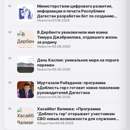
Министерством цифрового развития,
01
информации и печати Республики
Дагестан разработан бот по созданию
Новости
•
07.08.2026
корпусов национальных языков народов
Республики Дагестан
В Дербенте увековечили имя воина
02
Тимура Джабраилова, отдавшего жизнь
за родину
Новости
•
05.08.2026
03
День Каспия: уникальное море на пороге
перемен
Новости
•
05.08.2026
Муртазали Рабаданов: программа
04
«Доблесть гор» готовит новое поколение
руководителей Дагестана
Новости
•
04.08.2026
Хасайбат Валиева: «Программа
05
"Доблесть гор" открывает участникам
СВО новые возможности для служения
Общество
•
04.08.2026
Дагестану»