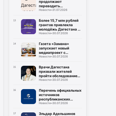
продолжают
переводить
Новости
•
31.07.2026
газопроводы под землю
для повышения
безопасности
Более 15,7 млн рублей
13
грантов привлекла
молодёжь Дагестана в
Новости
•
30.07.2026
2026 году
Газета «Замана»
14
запускает новый
медиапроект с
Новости
•
30.07.2026
участием известных
учёных и экспертов
Врачи Дагестана
15
призвали жителей
пройти обследование
Новости
•
30.07.2026
на гепатит С во время
диспансеризации
Перечень официальных
16
источников
республиканских
Новости
•
30.07.2026
средств массовой
информации
Эльдар Адельшинов
17