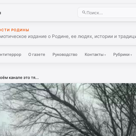
ы
ОСТИ РОДИНЫ
иотическое издание о Родине, ее людях, истории и традиц
нтитеррор
О газете
Руководство
Контакты
Рубрики
▾
▾
ём канале это тя...