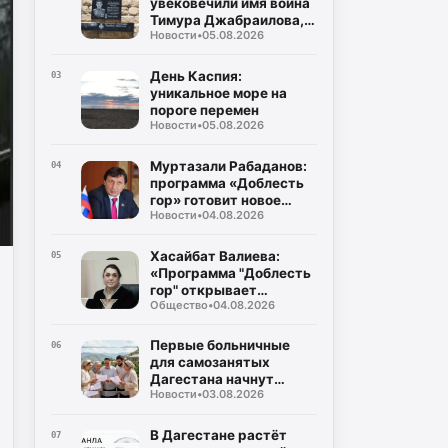
увековечили имя воина
народов Республики
Тимура Джабраилова,
Дагестан
Новости
•
05.08.2026
отдавшего жизнь за
родину
День Каспия:
03
уникальное море на
пороге перемен
Новости
•
05.08.2026
Муртазали Рабаданов:
04
программа «Доблесть
гор» готовит новое
Новости
•
04.08.2026
поколение
руководителей
Дагестана
Хасайбат Валиева:
05
«Программа "Доблесть
гор" открывает
Общество
•
04.08.2026
участникам СВО новые
возможности для
служения Дагестану»
Первые больничные
06
для самозанятых
Дагестана начнут
Новости
•
03.08.2026
выплачивать уже в
августе
В Дагестане растёт
07