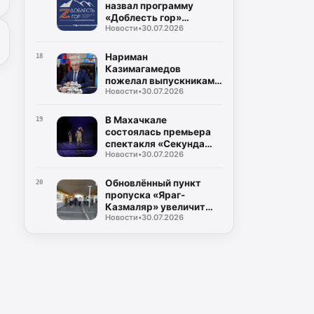
назвал программу
«Доблесть гор»
Новости
•
30.07.2026
важным ресурсом для
развития Дагестана
Нариман
18
Казимагамедов
пожелал выпускникам
Новости
•
30.07.2026
программы «Доблесть
гор» успехов на
государственной
В Махачкале
19
службе
состоялась премьера
спектакля «Секунда
Новости
•
30.07.2026
сомнений»,
посвящённого теме
специальной военной
Обновлённый пункт
20
операции
пропуска «Яраг-
Казмаляр» увеличит
Новости
•
30.07.2026
грузопоток через
границу Дагестана