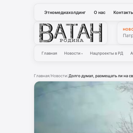
Этномедиахолдинг
О нас
Контакт
НОВ
Ватан
Патр
Главная
Новости
Нацпроекты в РД
А
▾
Главная
/
Новости
/
Долго думал, размещать ли на сво