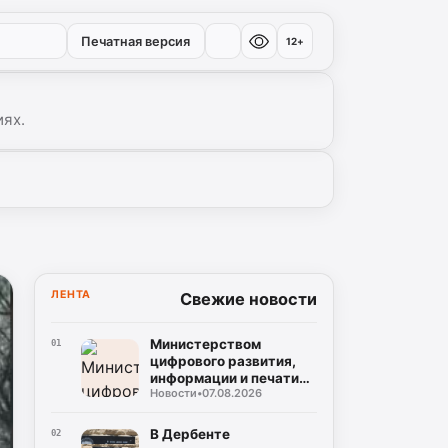
Печатная версия
12+
иях.
ЛЕНТА
Свежие новости
Министерством
01
цифрового развития,
информации и печати
Новости
•
07.08.2026
Республики Дагестан
разработан бот по
созданию корпусов
В Дербенте
02
национальных языков