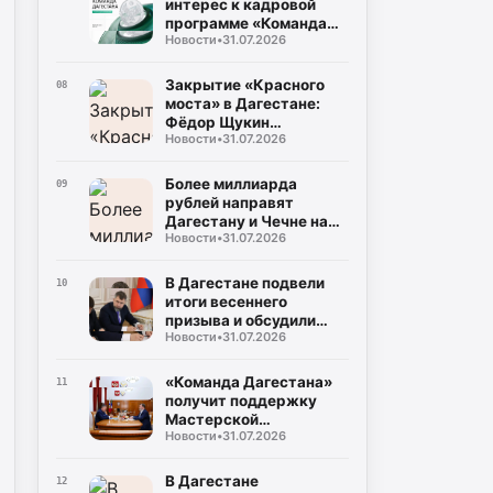
интерес к кадровой
программе «Команда
Новости
•
31.07.2026
Дагестана»
Закрытие «Красного
08
моста» в Дагестане:
Фёдор Щукин
Новости
•
31.07.2026
потребовал ускорить
восстановление
Более миллиарда
09
рублей направят
Дагестану и Чечне на
Новости
•
31.07.2026
помощь пострадавшим
от наводнения
В Дагестане подвели
10
итоги весеннего
призыва и обсудили
Новости
•
31.07.2026
набор на контрактную
службу
«Команда Дагестана»
11
получит поддержку
Мастерской
Новости
•
31.07.2026
управления «Сенеж»
В Дагестане
12