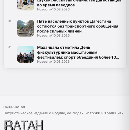
Щукин рассказал о единстве дагестанцев
во время паводков
Новости
•
10.08.2026
Пять населённых пунктов Дагестана
04
остаются без транспортного сообщения
после сильных ливней
Новости
•
10.08.2026
Махачкала отметила День
05
физкультурника масштабным
фестивалем: спорт объединил более 10
Новости
•
10.08.2026
тысяч человек
ГАЗЕТА ВАТАН
Патриотическое издание о Родине, ее людях, истории и традициях.