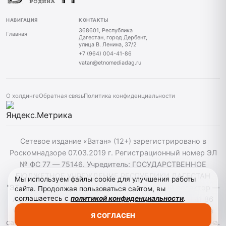
НАВИГАЦИЯ
КОНТАКТЫ
368601, Республика
Главная
Дагестан, город Дербент,
улица В. Ленина, 37/2
+7 (964) 004-41-86
vatan@etnomediadag.ru
О холдинге
Обратная связь
Политика конфиденциальности
Сетевое издание «Ватан» (12+) зарегистрировано в
Роскомнадзоре 07.03.2019 г. Регистрационный номер ЭЛ
№ ФС 77 — 75146. Учредитель: ГОСУДАРСТВЕННОЕ
БЮДЖЕТНОЕ УЧРЕЖДЕНИЕ РЕСПУБЛИКИ ДАГЕСТАН
Мы используем файлы cookie для улучшения работы
"ЭТНОМЕДИАХОЛДИНГ "ДАГЕСТАН". Главный редактор —
сайта. Продолжая пользоваться сайтом, вы
соглашаетесь с
политикой конфиденциальности
.
Аврумов Моисей Давидович, Телефон: +7964 004 41 86
vatan@etnomediadag.ru При использовании материалов
Я СОГЛАСЕН
сайта активная гиперссылка на gazetavatan.ru обязательна.