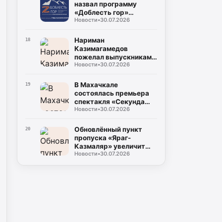
назвал программу
«Доблесть гор»
Новости
•
30.07.2026
важным ресурсом для
развития Дагестана
Нариман
18
Казимагамедов
пожелал выпускникам
Новости
•
30.07.2026
программы «Доблесть
гор» успехов на
государственной
В Махачкале
19
службе
состоялась премьера
спектакля «Секунда
Новости
•
30.07.2026
сомнений»,
посвящённого теме
специальной военной
Обновлённый пункт
20
операции
пропуска «Яраг-
Казмаляр» увеличит
Новости
•
30.07.2026
грузопоток через
границу Дагестана