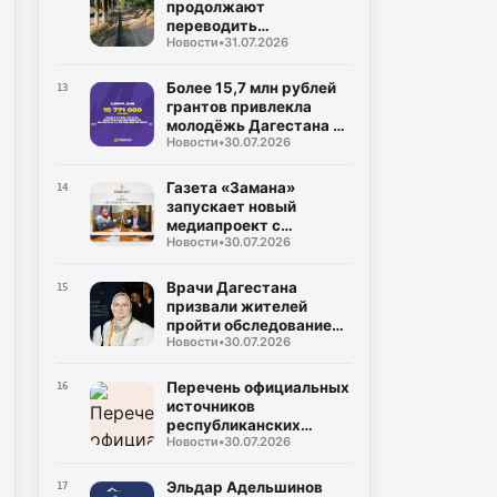
продолжают
переводить
Новости
•
31.07.2026
газопроводы под землю
для повышения
безопасности
Более 15,7 млн рублей
13
грантов привлекла
молодёжь Дагестана в
Новости
•
30.07.2026
2026 году
Газета «Замана»
14
запускает новый
медиапроект с
Новости
•
30.07.2026
участием известных
учёных и экспертов
Врачи Дагестана
15
призвали жителей
пройти обследование
Новости
•
30.07.2026
на гепатит С во время
диспансеризации
Перечень официальных
16
источников
республиканских
Новости
•
30.07.2026
средств массовой
информации
Эльдар Адельшинов
17