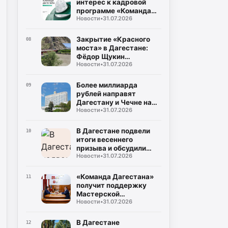
интерес к кадровой
программе «Команда
Новости
•
31.07.2026
Дагестана»
Закрытие «Красного
08
моста» в Дагестане:
Фёдор Щукин
Новости
•
31.07.2026
потребовал ускорить
восстановление
Более миллиарда
09
рублей направят
Дагестану и Чечне на
Новости
•
31.07.2026
помощь пострадавшим
от наводнения
В Дагестане подвели
10
итоги весеннего
призыва и обсудили
Новости
•
31.07.2026
набор на контрактную
службу
«Команда Дагестана»
11
получит поддержку
Мастерской
Новости
•
31.07.2026
управления «Сенеж»
В Дагестане
12