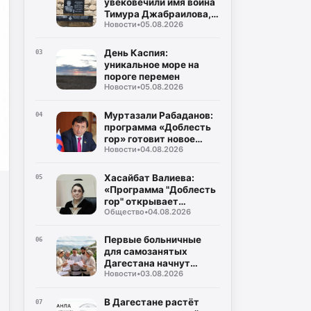
увековечили имя воина
народов Республики
Тимура Джабраилова,
Дагестан
Новости
•
05.08.2026
отдавшего жизнь за
родину
День Каспия:
03
уникальное море на
пороге перемен
Новости
•
05.08.2026
Муртазали Рабаданов:
04
программа «Доблесть
гор» готовит новое
Новости
•
04.08.2026
поколение
руководителей
Дагестана
Хасайбат Валиева:
05
«Программа "Доблесть
гор" открывает
Общество
•
04.08.2026
участникам СВО новые
возможности для
служения Дагестану»
Первые больничные
06
для самозанятых
Дагестана начнут
Новости
•
03.08.2026
выплачивать уже в
августе
В Дагестане растёт
07