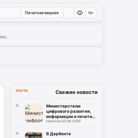
Печатная версия
12+
иях.
ЛЕНТА
Свежие новости
Министерством
01
цифрового развития,
информации и печати
Новости
•
07.08.2026
Республики Дагестан
разработан бот по
созданию корпусов
В Дербенте
02
национальных языков