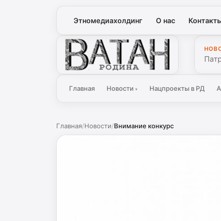
Этномедиахолдинг
О нас
Контакт
НОВ
Ватан
Патр
Главная
Новости
Нацпроекты в РД
А
▾
Главная
/
Новости
/
Внимание конкурс