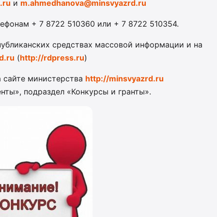
.ru
и
m.ahmedhanova@minsvyazrd.ru
фонам + 7 8722 510360 или + 7 8722 510354.
публиканских средствах массовой информации и на
d.ru
(
http://rdpress.ru
)
а сайте министерства
http://minsvyazrd.ru
енты», подраздел «Конкурсы и гранты».