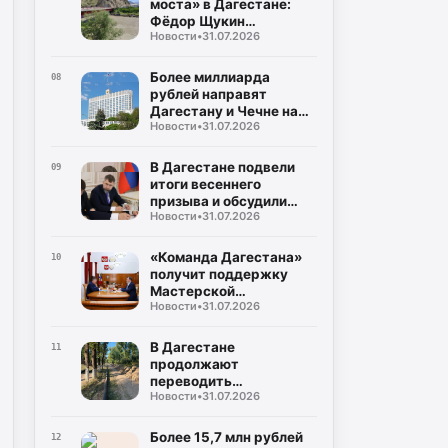
моста» в Дагестане:
Фёдор Щукин
Новости
•
31.07.2026
потребовал ускорить
восстановление
Более миллиарда
08
рублей направят
Дагестану и Чечне на
Новости
•
31.07.2026
помощь пострадавшим
от наводнения
В Дагестане подвели
09
итоги весеннего
призыва и обсудили
Новости
•
31.07.2026
набор на контрактную
службу
«Команда Дагестана»
10
получит поддержку
Мастерской
Новости
•
31.07.2026
управления «Сенеж»
В Дагестане
11
продолжают
переводить
Новости
•
31.07.2026
газопроводы под землю
для повышения
безопасности
Более 15,7 млн рублей
12