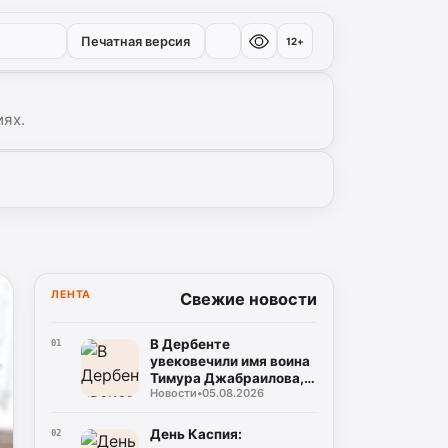
Печатная версия
12+
иях.
ЛЕНТА
Свежие новости
В Дербенте
01
увековечили имя воина
Тимура Джабраилова,
Новости
•
05.08.2026
отдавшего жизнь за
родину
День Каспия:
02