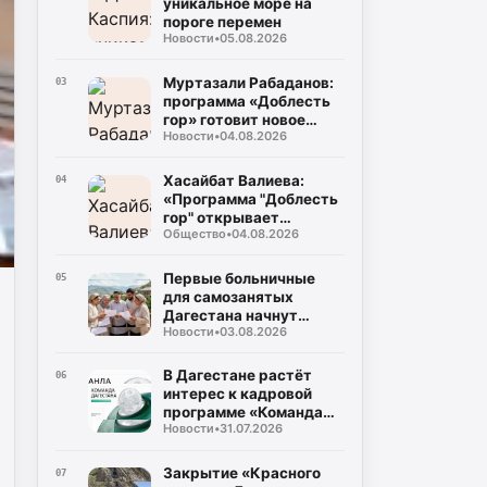
уникальное море на
пороге перемен
Новости
•
05.08.2026
Муртазали Рабаданов:
03
программа «Доблесть
гор» готовит новое
Новости
•
04.08.2026
поколение
руководителей
Дагестана
Хасайбат Валиева:
04
«Программа "Доблесть
гор" открывает
Общество
•
04.08.2026
участникам СВО новые
возможности для
служения Дагестану»
Первые больничные
05
для самозанятых
Дагестана начнут
Новости
•
03.08.2026
выплачивать уже в
августе
В Дагестане растёт
06
интерес к кадровой
программе «Команда
Новости
•
31.07.2026
Дагестана»
Закрытие «Красного
07