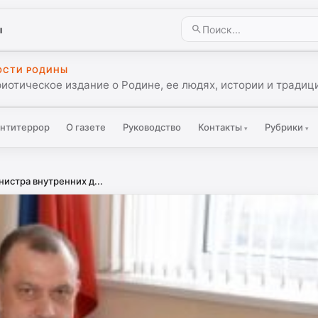
ы
ОСТИ РОДИНЫ
иотическое издание о Родине, ее людях, истории и традиц
нтитеррор
О газете
Руководство
Контакты
Рубрики
▾
▾
истра внутренних д...