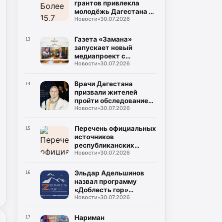
грантов привлекла
молодёжь Дагестана в
Новости
•
30.07.2026
2026 году
Газета «Замана»
13
запускает новый
медиапроект с
Новости
•
30.07.2026
участием известных
учёных и экспертов
Врачи Дагестана
14
призвали жителей
пройти обследование
Новости
•
30.07.2026
на гепатит С во время
диспансеризации
Перечень официальных
15
источников
республиканских
Новости
•
30.07.2026
средств массовой
информации
Эльдар Адельшинов
16
назвал программу
«Доблесть гор»
Новости
•
30.07.2026
важным ресурсом для
развития Дагестана
Нариман
17