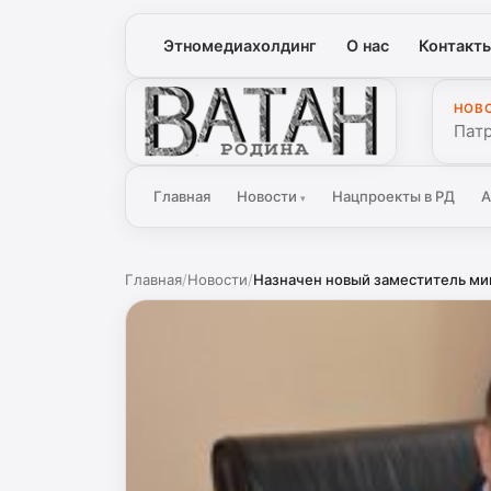
Этномедиахолдинг
О нас
Контакт
НОВ
Ватан
Патр
Главная
Новости
Нацпроекты в РД
А
▾
Главная
/
Новости
/
Назначен новый заместитель мин