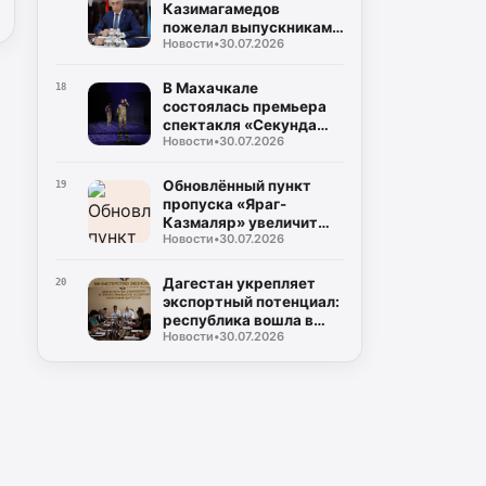
Казимагамедов
пожелал выпускникам
Новости
•
30.07.2026
программы «Доблесть
гор» успехов на
государственной
В Махачкале
18
службе
состоялась премьера
спектакля «Секунда
Новости
•
30.07.2026
сомнений»,
посвящённого теме
специальной военной
Обновлённый пункт
19
операции
пропуска «Яраг-
Казмаляр» увеличит
Новости
•
30.07.2026
грузопоток через
границу Дагестана
Дагестан укрепляет
20
экспортный потенциал:
республика вошла в
Новости
•
30.07.2026
число лидеров по
внедрению экспортного
стандарта