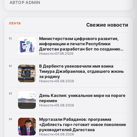
АВТОР ADMIN
ЛЕНТА
Свежие новости
Министерством цифрового развития,
01
информации и печати Республики
Дагестан разработан бот по созданию
Новости
•
07.08.2026
корпусов национальных языков народов
Республики Дагестан
В Дербенте увековечили имя воина
02
Тимура Джабраилова, отдавшего жизнь
за родину
Новости
•
05.08.2026
03
День Каспия: уникальное море на пороге
перемен
Новости
•
05.08.2026
Муртазали Рабаданов: программа
04
«Доблесть гор» готовит новое поколение
руководителей Дагестана
Новости
•
04.08.2026