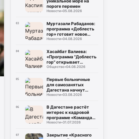
уникальное море на
пороге перемен
Новости
•
05.08.2026
Муртазали Рабаданов:
03
программа «Доблесть
гор» готовит новое
Новости
•
04.08.2026
поколение
руководителей
Дагестана
Хасайбат Валиева:
04
«Программа "Доблесть
гор" открывает
Общество
•
04.08.2026
участникам СВО новые
возможности для
служения Дагестану»
Первые больничные
05
для самозанятых
Дагестана начнут
Новости
•
03.08.2026
выплачивать уже в
августе
В Дагестане растёт
06
интерес к кадровой
программе «Команда
Новости
•
31.07.2026
Дагестана»
Закрытие «Красного
07