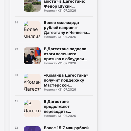
моста» в Дагестане:
Фёдор Щукин
Новости
•
31.07.2026
потребовал ускорить
восстановление
Более миллиарда
08
рублей направят
Дагестану и Чечне на
Новости
•
31.07.2026
помощь пострадавшим
от наводнения
В Дагестане подвели
09
итоги весеннего
призыва и обсудили
Новости
•
31.07.2026
набор на контрактную
службу
«Команда Дагестана»
10
получит поддержку
Мастерской
Новости
•
31.07.2026
управления «Сенеж»
В Дагестане
11
продолжают
переводить
Новости
•
31.07.2026
газопроводы под землю
для повышения
безопасности
Более 15,7 млн рублей
12