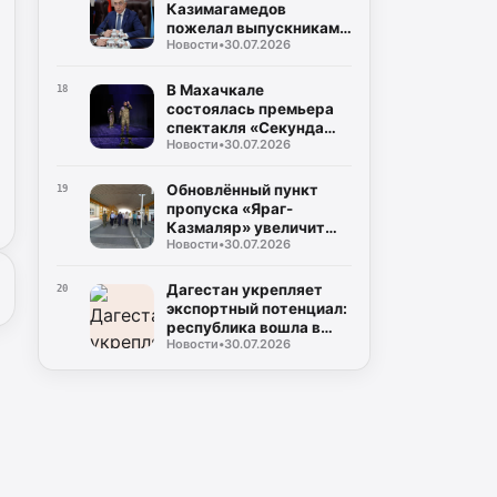
Казимагамедов
пожелал выпускникам
Новости
•
30.07.2026
программы «Доблесть
гор» успехов на
государственной
В Махачкале
18
службе
состоялась премьера
спектакля «Секунда
Новости
•
30.07.2026
сомнений»,
посвящённого теме
специальной военной
Обновлённый пункт
19
операции
пропуска «Яраг-
Казмаляр» увеличит
Новости
•
30.07.2026
грузопоток через
границу Дагестана
Дагестан укрепляет
20
экспортный потенциал:
республика вошла в
Новости
•
30.07.2026
число лидеров по
внедрению экспортного
стандарта