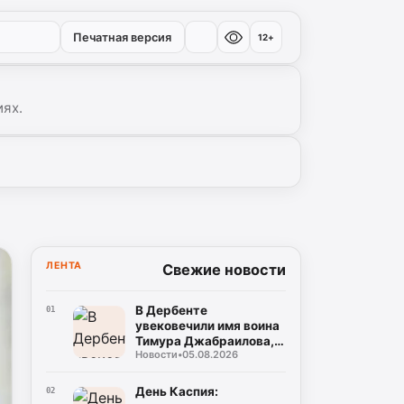
Печатная версия
12+
иях.
ЛЕНТА
Свежие новости
В Дербенте
01
увековечили имя воина
Тимура Джабраилова,
Новости
•
05.08.2026
отдавшего жизнь за
родину
День Каспия:
02