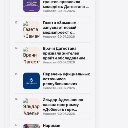
грантов привлекла
молодёжь Дагестана в
Новости
•
30.07.2026
2026 году
Газета «Замана»
13
запускает новый
медиапроект с
Новости
•
30.07.2026
участием известных
учёных и экспертов
Врачи Дагестана
14
призвали жителей
пройти обследование
Новости
•
30.07.2026
на гепатит С во время
диспансеризации
Перечень официальных
15
источников
республиканских
Новости
•
30.07.2026
средств массовой
информации
Эльдар Адельшинов
16
назвал программу
«Доблесть гор»
Новости
•
30.07.2026
важным ресурсом для
развития Дагестана
Нариман
17