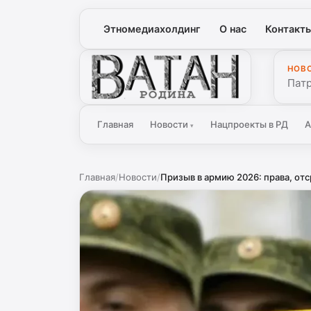
Этномедиахолдинг
О нас
Контакт
НОВ
Ватан
Патр
Главная
Новости
Нацпроекты в РД
А
▾
Главная
/
Новости
/
Призыв в армию 2026: права, отс