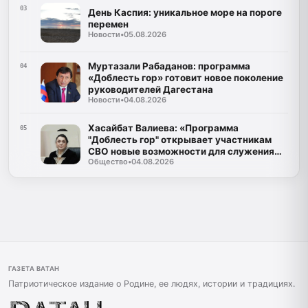
03
День Каспия: уникальное море на пороге
перемен
Новости
•
05.08.2026
Муртазали Рабаданов: программа
04
«Доблесть гор» готовит новое поколение
руководителей Дагестана
Новости
•
04.08.2026
Хасайбат Валиева: «Программа
05
"Доблесть гор" открывает участникам
СВО новые возможности для служения
Общество
•
04.08.2026
Дагестану»
ГАЗЕТА ВАТАН
Патриотическое издание о Родине, ее людях, истории и традициях.