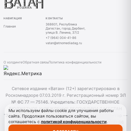
НАВИГАЦИЯ
КОНТАКТЫ
368601, Республика
Главная
Дагестан, город Дербент,
улица В. Ленина, 37/2
+7 (964) 004-41-86
vatan@etnomediadag.ru
О холдинге
Обратная связь
Политика конфиденциальности
Сетевое издание «Ватан» (12+) зарегистрировано в
Роскомнадзоре 07.03.2019 г. Регистрационный номер ЭЛ
№ ФС 77 — 75146. Учредитель: ГОСУДАРСТВЕННОЕ
БЮДЖЕТНОЕ УЧРЕЖДЕНИЕ РЕСПУБЛИКИ ДАГЕСТАН
Мы используем файлы cookie для улучшения работы
"ЭТНОМЕДИАХОЛДИНГ "ДАГЕСТАН". Главный редактор —
сайта. Продолжая пользоваться сайтом, вы
соглашаетесь с
политикой конфиденциальности
.
Аврумов Моисей Давидович, Телефон: +7964 004 41 86
vatan@etnomediadag.ru При использовании материалов