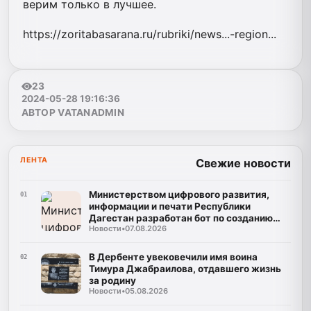
верим только в лучшее.
https://zoritabasarana.ru/rubriki/news...-region...
23
2024-05-28 19:16:36
АВТОР VATANADMIN
ЛЕНТА
Свежие новости
Министерством цифрового развития,
01
информации и печати Республики
Дагестан разработан бот по созданию
Новости
•
07.08.2026
корпусов национальных языков народов
Республики Дагестан
В Дербенте увековечили имя воина
02
Тимура Джабраилова, отдавшего жизнь
за родину
Новости
•
05.08.2026