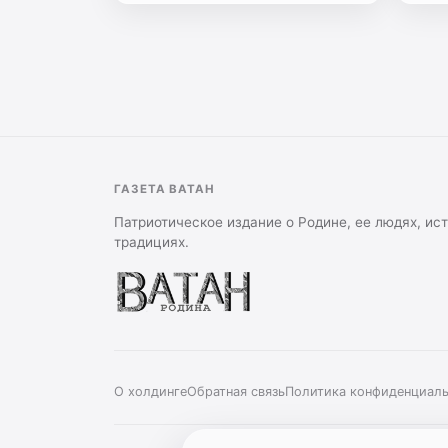
снаряды»:
о
виртуозном
гармонисте
и
фронтовике
ГАЗЕТА ВАТАН
Патриотическое издание о Родине, ее людях, ис
традициях.
О холдинге
Обратная связь
Политика конфиденциал