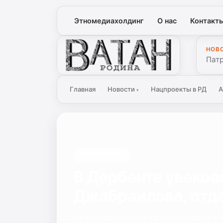
Этномедиахолдинг
О нас
Контакт
НОВ
Ватан
Патр
Главная
Новости
Нацпроекты в РД
А
▾
АНТИТЕРРОР
В Дербенте увеков
Джабраилова, отда
На улице Пушкина в древнем городе о