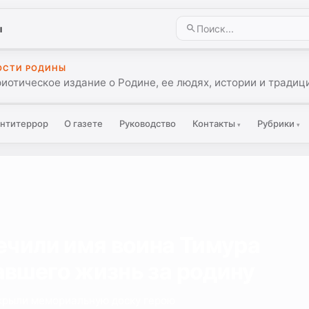
ы
ОСТИ РОДИНЫ
иотическое издание о Родине, ее людях, истории и традиц
нтитеррор
О газете
Руководство
Контакты
Рубрики
▾
▾
ечили имя воина Тимура
вшего жизнь за родину
ткрыли мемориальную доску герою