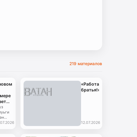
219 материалов
новом
«Работайте,
братья!»
мере
зеты
атан»
уз
луьги
 эн
диерлуье
.07.2026
12.07.2026
негьо»
26 июля