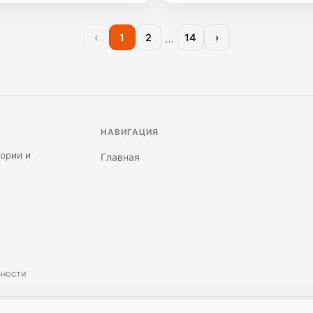
…
‹
1
2
14
›
НАВИГАЦИЯ
тории и
Главная
ьности