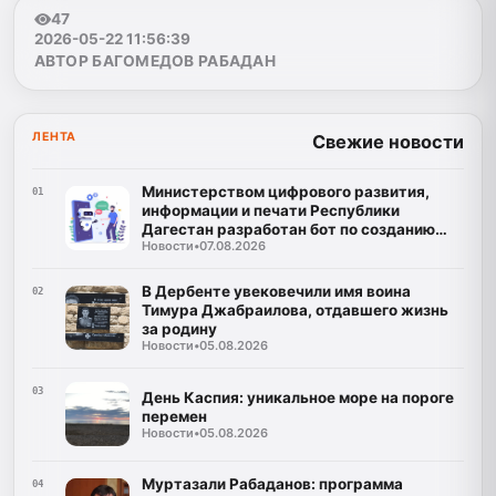
47
2026-05-22 11:56:39
АВТОР БАГОМЕДОВ РАБАДАН
ЛЕНТА
Свежие новости
Министерством цифрового развития,
01
информации и печати Республики
Дагестан разработан бот по созданию
Новости
•
07.08.2026
корпусов национальных языков народов
Республики Дагестан
В Дербенте увековечили имя воина
02
Тимура Джабраилова, отдавшего жизнь
за родину
Новости
•
05.08.2026
03
День Каспия: уникальное море на пороге
перемен
Новости
•
05.08.2026
Муртазали Рабаданов: программа
04