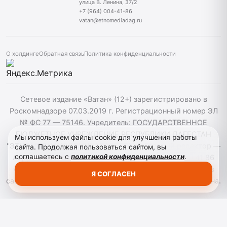
улица В. Ленина, 37/2
+7 (964) 004-41-86
vatan@etnomediadag.ru
О холдинге
Обратная связь
Политика конфиденциальности
Сетевое издание «Ватан» (12+) зарегистрировано в
Роскомнадзоре 07.03.2019 г. Регистрационный номер ЭЛ
№ ФС 77 — 75146. Учредитель: ГОСУДАРСТВЕННОЕ
БЮДЖЕТНОЕ УЧРЕЖДЕНИЕ РЕСПУБЛИКИ ДАГЕСТАН
Мы используем файлы cookie для улучшения работы
"ЭТНОМЕДИАХОЛДИНГ "ДАГЕСТАН". Главный редактор —
сайта. Продолжая пользоваться сайтом, вы
соглашаетесь с
политикой конфиденциальности
.
Аврумов Моисей Давидович, Телефон: +7964 004 41 86
vatan@etnomediadag.ru При использовании материалов
Я СОГЛАСЕН
сайта активная гиперссылка на gazetavatan.ru обязательна.