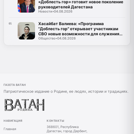
«Доблесть гор» готовит новое поколение
руководителей Дагестана
Новости
•
04.08.2026
Хасайбат Валиева: «Программа
05
"Доблесть гор" открывает участникам
СВО новые возможности для служения
Общество
•
04.08.2026
Дагестану»
ГАЗЕТА ВАТАН
Патриотическое издание о Родине, ее людях, истории и традициях.
НАВИГАЦИЯ
КОНТАКТЫ
368601, Республика
Главная
Дагестан, город Дербент,