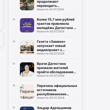
продолжают
переводить
Новости
•
31.07.2026
газопроводы под землю
для повышения
безопасности
Более 15,7 млн рублей
13
грантов привлекла
молодёжь Дагестана в
Новости
•
30.07.2026
2026 году
Газета «Замана»
14
запускает новый
медиапроект с
Новости
•
30.07.2026
участием известных
учёных и экспертов
Врачи Дагестана
15
призвали жителей
пройти обследование
Новости
•
30.07.2026
на гепатит С во время
диспансеризации
Перечень официальных
16
источников
республиканских
Новости
•
30.07.2026
средств массовой
информации
Эльдар Адельшинов
17