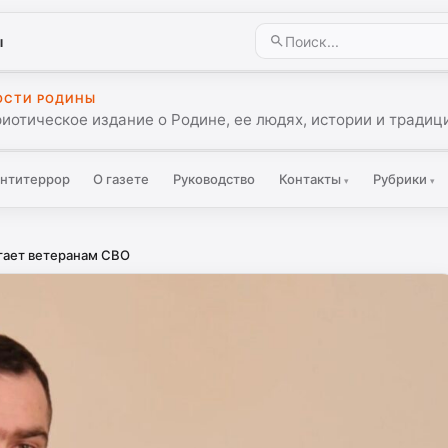
ы
ОСТИ РОДИНЫ
иотическое издание о Родине, ее людях, истории и традиц
нтитеррор
О газете
Руководство
Контакты
Рубрики
▾
▾
гает ветеранам СВО