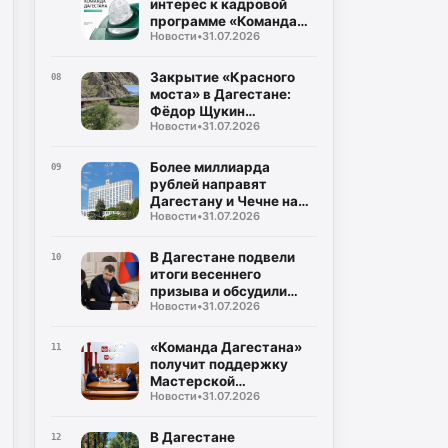
интерес к кадровой
программе «Команда
Новости
•
31.07.2026
Дагестана»
Закрытие «Красного
08
моста» в Дагестане:
Фёдор Щукин
Новости
•
31.07.2026
потребовал ускорить
восстановление
Более миллиарда
09
рублей направят
Дагестану и Чечне на
Новости
•
31.07.2026
помощь пострадавшим
от наводнения
В Дагестане подвели
10
итоги весеннего
призыва и обсудили
Новости
•
31.07.2026
набор на контрактную
службу
«Команда Дагестана»
11
получит поддержку
Мастерской
Новости
•
31.07.2026
управления «Сенеж»
В Дагестане
12