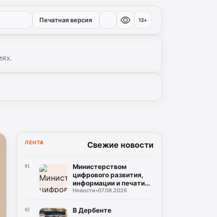
Печатная версия
12+
иях.
ЛЕНТА
Свежие новости
Министерством
01
цифрового развития,
информации и печати
Новости
•
07.08.2026
Республики Дагестан
разработан бот по
созданию корпусов
В Дербенте
02
национальных языков