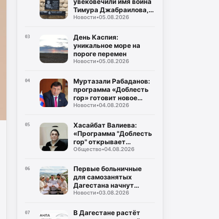
увековечили имя воина
народов Республики
Тимура Джабраилова,
Дагестан
Новости
•
05.08.2026
отдавшего жизнь за
родину
День Каспия:
03
уникальное море на
пороге перемен
Новости
•
05.08.2026
Муртазали Рабаданов:
04
программа «Доблесть
гор» готовит новое
Новости
•
04.08.2026
поколение
руководителей
Дагестана
Хасайбат Валиева:
05
«Программа "Доблесть
гор" открывает
Общество
•
04.08.2026
участникам СВО новые
возможности для
служения Дагестану»
Первые больничные
06
для самозанятых
Дагестана начнут
Новости
•
03.08.2026
выплачивать уже в
августе
В Дагестане растёт
07