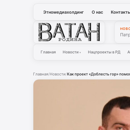
Этномедиахолдинг
О нас
Контакт
НОВ
Ватан
Патр
Главная
Новости
Нацпроекты в РД
А
▾
Главная
/
Новости
/
Как проект «Доблесть гор» помо