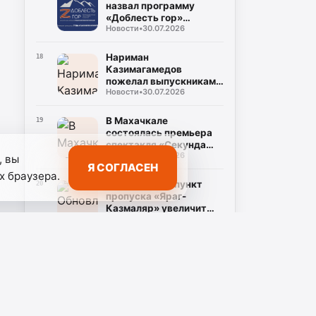
назвал программу
«Доблесть гор»
Новости
•
30.07.2026
важным ресурсом для
развития Дагестана
Нариман
18
Казимагамедов
пожелал выпускникам
Новости
•
30.07.2026
программы «Доблесть
гор» успехов на
государственной
В Махачкале
19
службе
состоялась премьера
спектакля «Секунда
Новости
•
30.07.2026
сомнений»,
, вы
Я СОГЛАСЕН
посвящённого теме
х браузера.
специальной военной
Обновлённый пункт
20
операции
пропуска «Яраг-
Казмаляр» увеличит
Новости
•
30.07.2026
грузопоток через
границу Дагестана