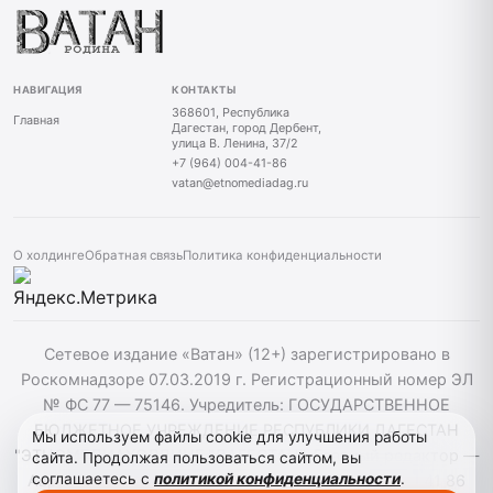
НАВИГАЦИЯ
КОНТАКТЫ
368601, Республика
Главная
Дагестан, город Дербент,
улица В. Ленина, 37/2
+7 (964) 004-41-86
vatan@etnomediadag.ru
О холдинге
Обратная связь
Политика конфиденциальности
Сетевое издание «Ватан» (12+) зарегистрировано в
Роскомнадзоре 07.03.2019 г. Регистрационный номер ЭЛ
№ ФС 77 — 75146. Учредитель: ГОСУДАРСТВЕННОЕ
БЮДЖЕТНОЕ УЧРЕЖДЕНИЕ РЕСПУБЛИКИ ДАГЕСТАН
Мы используем файлы cookie для улучшения работы
"ЭТНОМЕДИАХОЛДИНГ "ДАГЕСТАН". Главный редактор —
сайта. Продолжая пользоваться сайтом, вы
соглашаетесь с
политикой конфиденциальности
.
Аврумов Моисей Давидович, Телефон: +7964 004 41 86