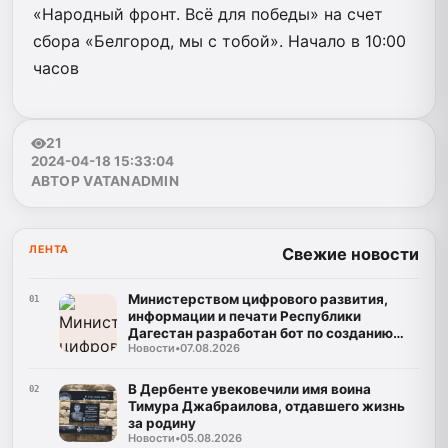
«Народный фронт. Всё для победы» на счет
сбора «Белгород, мы с тобой». Начало в 10:00
часов
21
2024-04-18 15:33:04
АВТОР VATANADMIN
ЛЕНТА
Свежие новости
Министерством цифрового развития,
01
информации и печати Республики
Дагестан разработан бот по созданию
Новости
•
07.08.2026
корпусов национальных языков народов
Республики Дагестан
В Дербенте увековечили имя воина
02
Тимура Джабраилова, отдавшего жизнь
за родину
Новости
•
05.08.2026