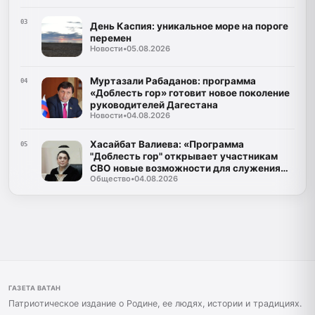
03
День Каспия: уникальное море на пороге
перемен
Новости
•
05.08.2026
Муртазали Рабаданов: программа
04
«Доблесть гор» готовит новое поколение
руководителей Дагестана
Новости
•
04.08.2026
Хасайбат Валиева: «Программа
05
"Доблесть гор" открывает участникам
СВО новые возможности для служения
Общество
•
04.08.2026
Дагестану»
ГАЗЕТА ВАТАН
Патриотическое издание о Родине, ее людях, истории и традициях.