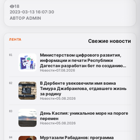
18
2023-03-13 16:07:30
АВТОР ADMIN
ЛЕНТА
Свежие новости
Министерством цифрового развития,
01
информации и печати Республики
Дагестан разработан бот по созданию
Новости
•
07.08.2026
корпусов национальных языков народов
Республики Дагестан
В Дербенте увековечили имя воина
02
Тимура Джабраилова, отдавшего жизнь
за родину
Новости
•
05.08.2026
03
День Каспия: уникальное море на пороге
перемен
Новости
•
05.08.2026
Муртазали Рабаданов: программа
04