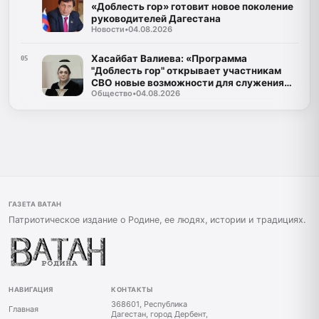
«Доблесть гор» готовит новое поколение
руководителей Дагестана
Новости
•
04.08.2026
Хасайбат Валиева: «Программа
05
"Доблесть гор" открывает участникам
СВО новые возможности для служения
Общество
•
04.08.2026
Дагестану»
ГАЗЕТА ВАТАН
Патриотическое издание о Родине, ее людях, истории и традициях.
НАВИГАЦИЯ
КОНТАКТЫ
368601, Республика
Главная
Дагестан, город Дербент,