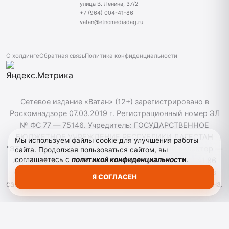
улица В. Ленина, 37/2
+7 (964) 004-41-86
vatan@etnomediadag.ru
О холдинге
Обратная связь
Политика конфиденциальности
Сетевое издание «Ватан» (12+) зарегистрировано в
Роскомнадзоре 07.03.2019 г. Регистрационный номер ЭЛ
№ ФС 77 — 75146. Учредитель: ГОСУДАРСТВЕННОЕ
БЮДЖЕТНОЕ УЧРЕЖДЕНИЕ РЕСПУБЛИКИ ДАГЕСТАН
Мы используем файлы cookie для улучшения работы
"ЭТНОМЕДИАХОЛДИНГ "ДАГЕСТАН". Главный редактор —
сайта. Продолжая пользоваться сайтом, вы
соглашаетесь с
политикой конфиденциальности
.
Аврумов Моисей Давидович, Телефон: +7964 004 41 86
vatan@etnomediadag.ru При использовании материалов
Я СОГЛАСЕН
сайта активная гиперссылка на gazetavatan.ru обязательна.